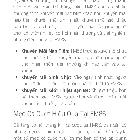
Ngoài các chương trình khuyến mãi chào mừng thành
viên mới và hoàn trả hàng tuần, FM88 còn có nhiều
chương trình khuyến mãi đặc biệt khác, như khuyến mãi
nạp tiền, khuyến mãi sinh nhật, khuyến mãi giới thiệu
bạn bè… Các chương trình khuyến mãi này giúp người
chơi có thêm nhiều cơ hội nhận thưởng và trải nghiệm
những điều thú vị tại FM88.
Khuyến Mãi Nạp Tiền:
FM88 thường xuyên tổ chức
các chương trình khuyến mãi nạp tiền, giúp người
chơi nhận thêm tiền thưởng khi nạp tiền vào tài
khoản.
Khuyến Mãi Sinh Nhật:
Vào ngày sinh nhật, người
chơi sẽ được nhận một món quà đặc biệt từ FM88.
Khuyến Mãi Giới Thiệu Bạn Bè:
Khi giới thiệu bạn
bè tham gia FM88, người chơi sẽ được nhận một
khoản tiền thưởng hấp dẫn.
Mẹo Cá Cược Hiệu Quả Tại FM88
Để tăng cơ hội thắng khi cá cược tại FM88, bạn cần có
những mẹo và chiến lược cá cược hiệu quả. Dưới đây là
một số mẹo cá cược hữu ích mà bạn có thể áp dụng.