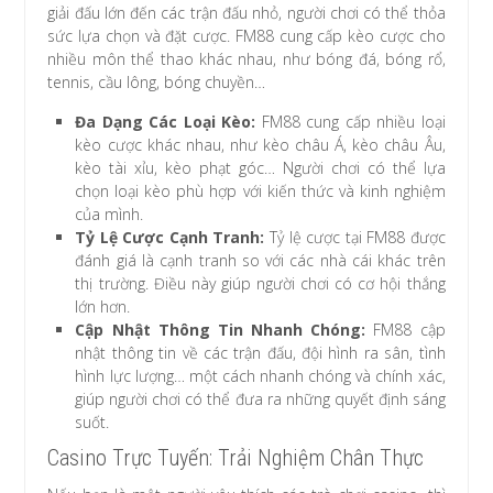
giải đấu lớn đến các trận đấu nhỏ, người chơi có thể thỏa
sức lựa chọn và đặt cược. FM88 cung cấp kèo cược cho
nhiều môn thể thao khác nhau, như bóng đá, bóng rổ,
tennis, cầu lông, bóng chuyền…
Đa Dạng Các Loại Kèo:
FM88 cung cấp nhiều loại
kèo cược khác nhau, như kèo châu Á, kèo châu Âu,
kèo tài xỉu, kèo phạt góc… Người chơi có thể lựa
chọn loại kèo phù hợp với kiến thức và kinh nghiệm
của mình.
Tỷ Lệ Cược Cạnh Tranh:
Tỷ lệ cược tại FM88 được
đánh giá là cạnh tranh so với các nhà cái khác trên
thị trường. Điều này giúp người chơi có cơ hội thắng
lớn hơn.
Cập Nhật Thông Tin Nhanh Chóng:
FM88 cập
nhật thông tin về các trận đấu, đội hình ra sân, tình
hình lực lượng… một cách nhanh chóng và chính xác,
giúp người chơi có thể đưa ra những quyết định sáng
suốt.
Casino Trực Tuyến: Trải Nghiệm Chân Thực