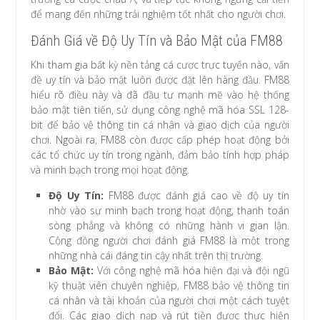
để mang đến những trải nghiệm tốt nhất cho người chơi.
Đánh Giá về Độ Uy Tín và Bảo Mật của FM88
Khi tham gia bất kỳ nền tảng cá cược trực tuyến nào, vấn
đề uy tín và bảo mật luôn được đặt lên hàng đầu. FM88
hiểu rõ điều này và đã đầu tư mạnh mẽ vào hệ thống
bảo mật tiên tiến, sử dụng công nghệ mã hóa SSL 128-
bit để bảo vệ thông tin cá nhân và giao dịch của người
chơi. Ngoài ra, FM88 còn được cấp phép hoạt động bởi
các tổ chức uy tín trong ngành, đảm bảo tính hợp pháp
và minh bạch trong mọi hoạt động.
Độ Uy Tín:
FM88 được đánh giá cao về độ uy tín
nhờ vào sự minh bạch trong hoạt động, thanh toán
sòng phẳng và không có những hành vi gian lận.
Cộng đồng người chơi đánh giá FM88 là một trong
những nhà cái đáng tin cậy nhất trên thị trường.
Bảo Mật:
Với công nghệ mã hóa hiện đại và đội ngũ
kỹ thuật viên chuyên nghiệp, FM88 bảo vệ thông tin
cá nhân và tài khoản của người chơi một cách tuyệt
đối. Các giao dịch nạp và rút tiền được thực hiện