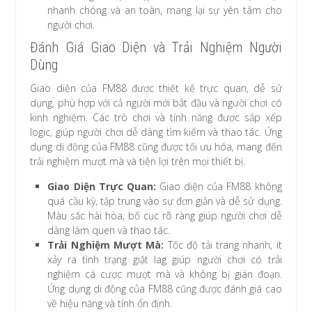
nhanh chóng và an toàn, mang lại sự yên tâm cho
người chơi.
Đánh Giá Giao Diện và Trải Nghiệm Người
Dùng
Giao diện của FM88 được thiết kế trực quan, dễ sử
dụng, phù hợp với cả người mới bắt đầu và người chơi có
kinh nghiệm. Các trò chơi và tính năng được sắp xếp
logic, giúp người chơi dễ dàng tìm kiếm và thao tác. Ứng
dụng di động của FM88 cũng được tối ưu hóa, mang đến
trải nghiệm mượt mà và tiện lợi trên mọi thiết bị.
Giao Diện Trực Quan:
Giao diện của FM88 không
quá cầu kỳ, tập trung vào sự đơn giản và dễ sử dụng.
Màu sắc hài hòa, bố cục rõ ràng giúp người chơi dễ
dàng làm quen và thao tác.
Trải Nghiệm Mượt Mà:
Tốc độ tải trang nhanh, ít
xảy ra tình trạng giật lag giúp người chơi có trải
nghiệm cá cược mượt mà và không bị gián đoạn.
Ứng dụng di động của FM88 cũng được đánh giá cao
về hiệu năng và tính ổn định.