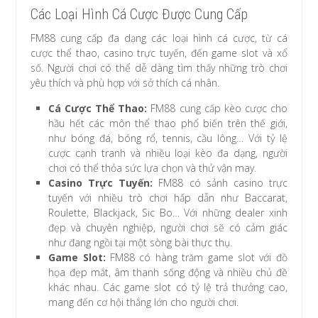
Các Loại Hình Cá Cược Được Cung Cấp
FM88 cung cấp đa dạng các loại hình cá cược, từ cá
cược thể thao, casino trực tuyến, đến game slot và xổ
số. Người chơi có thể dễ dàng tìm thấy những trò chơi
yêu thích và phù hợp với sở thích cá nhân.
Cá Cược Thể Thao:
FM88 cung cấp kèo cược cho
hầu hết các môn thể thao phổ biến trên thế giới,
như bóng đá, bóng rổ, tennis, cầu lông… Với tỷ lệ
cược cạnh tranh và nhiều loại kèo đa dạng, người
chơi có thể thỏa sức lựa chọn và thử vận may.
Casino Trực Tuyến:
FM88 có sảnh casino trực
tuyến với nhiều trò chơi hấp dẫn như Baccarat,
Roulette, Blackjack, Sic Bo… Với những dealer xinh
đẹp và chuyên nghiệp, người chơi sẽ có cảm giác
như đang ngồi tại một sòng bài thực thụ.
Game Slot:
FM88 có hàng trăm game slot với đồ
họa đẹp mắt, âm thanh sống động và nhiều chủ đề
khác nhau. Các game slot có tỷ lệ trả thưởng cao,
mang đến cơ hội thắng lớn cho người chơi.