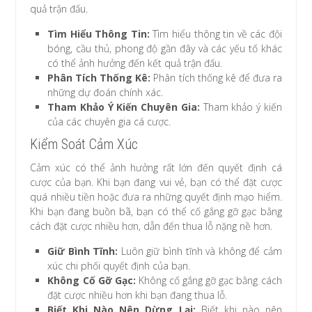
quả trận đấu.
Tìm Hiểu Thông Tin:
Tìm hiểu thông tin về các đội
bóng, cầu thủ, phong độ gần đây và các yếu tố khác
có thể ảnh hưởng đến kết quả trận đấu.
Phân Tích Thống Kê:
Phân tích thống kê để đưa ra
những dự đoán chính xác.
Tham Khảo Ý Kiến Chuyên Gia:
Tham khảo ý kiến
của các chuyên gia cá cược.
Kiểm Soát Cảm Xúc
Cảm xúc có thể ảnh hưởng rất lớn đến quyết định cá
cược của bạn. Khi bạn đang vui vẻ, bạn có thể đặt cược
quá nhiều tiền hoặc đưa ra những quyết định mạo hiểm.
Khi bạn đang buồn bã, bạn có thể cố gắng gỡ gạc bằng
cách đặt cược nhiều hơn, dẫn đến thua lỗ nặng nề hơn.
Giữ Bình Tĩnh:
Luôn giữ bình tĩnh và không để cảm
xúc chi phối quyết định của bạn.
Không Cố Gỡ Gạc:
Không cố gắng gỡ gạc bằng cách
đặt cược nhiều hơn khi bạn đang thua lỗ.
Biết Khi Nào Nên Dừng Lại:
Biết khi nào nên