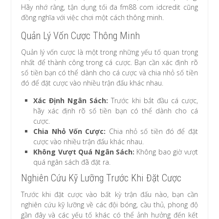
Hãy nhớ rằng, tận dụng tối đa fm88 com idcredit cũng
đồng nghĩa với việc chơi một cách thông minh.
Quản Lý Vốn Cược Thông Minh
Quản lý vốn cược là một trong những yếu tố quan trọng
nhất để thành công trong cá cược. Bạn cần xác định rõ
số tiền bạn có thể dành cho cá cược và chia nhỏ số tiền
đó để đặt cược vào nhiều trận đấu khác nhau.
Xác Định Ngân Sách:
Trước khi bắt đầu cá cược,
hãy xác định rõ số tiền bạn có thể dành cho cá
cược.
Chia Nhỏ Vốn Cược:
Chia nhỏ số tiền đó để đặt
cược vào nhiều trận đấu khác nhau.
Không Vượt Quá Ngân Sách:
Không bao giờ vượt
quá ngân sách đã đặt ra.
Nghiên Cứu Kỹ Lưỡng Trước Khi Đặt Cược
Trước khi đặt cược vào bất kỳ trận đấu nào, bạn cần
nghiên cứu kỹ lưỡng về các đội bóng, cầu thủ, phong độ
gần đây và các yếu tố khác có thể ảnh hưởng đến kết