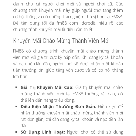
dành cho cả người chơi mới và người chơi cũ. Các
chương trình khuyến mãi này giúp người chơi tăng thêm
cơ hội thắng và có những trải nghiệm thú vị hơn tại FM88.
Để tận dụng tối đa fm88 com idcredit, hiểu rõ các
chương trình khuyến mãi là điều cần thiết.
Khuyến Mãi Chào Mừng Thành Viên Mới
FM88 có chương trình khuyến mãi chào mừng thành
viên mới với giá trị cực kỳ hấp dẫn. Khi đăng ký tài khoản
và nạp tiền lần đầu, người chơi sẽ được nhận một khoản
tiền thưởng lớn, giúp tăng vốn cược và có cơ hội thắng
lớn hơn.
Giá Trị Khuyến Mãi Cao:
Giá trị khuyến mãi chào
mừng thành viên mới tại FM88 thường rất cao, có
thể lên đến hàng triệu đồng.
Điều Kiện Nhận Thưởng Đơn Giản:
Điều kiện để
nhận thưởng khuyến mãi chào mừng thành viên mới
rất đơn giản, chỉ cần đăng ký tài khoản và nạp tiền lần
đầu.
Sử Dụng Linh Hoạt:
Người chơi có thể sử dụng