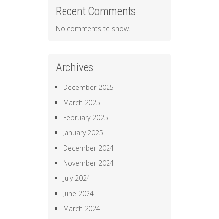
Recent Comments
No comments to show.
Archives
December 2025
March 2025
February 2025
January 2025
December 2024
November 2024
July 2024
June 2024
March 2024