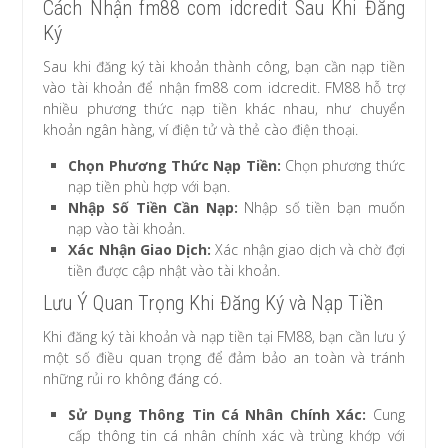
Cách Nhận fm88 com idcredit Sau Khi Đăng
Ký
Sau khi đăng ký tài khoản thành công, bạn cần nạp tiền
vào tài khoản để nhận fm88 com idcredit. FM88 hỗ trợ
nhiều phương thức nạp tiền khác nhau, như chuyển
khoản ngân hàng, ví điện tử và thẻ cào điện thoại.
Chọn Phương Thức Nạp Tiền:
Chọn phương thức
nạp tiền phù hợp với bạn.
Nhập Số Tiền Cần Nạp:
Nhập số tiền bạn muốn
nạp vào tài khoản.
Xác Nhận Giao Dịch:
Xác nhận giao dịch và chờ đợi
tiền được cập nhật vào tài khoản.
Lưu Ý Quan Trọng Khi Đăng Ký và Nạp Tiền
Khi đăng ký tài khoản và nạp tiền tại FM88, bạn cần lưu ý
một số điều quan trọng để đảm bảo an toàn và tránh
những rủi ro không đáng có.
Sử Dụng Thông Tin Cá Nhân Chính Xác:
Cung
cấp thông tin cá nhân chính xác và trùng khớp với