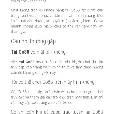
chăm sóc khách hàng.
Chất lượng dịch vụ khách hàng tại Go88 rất được chú
trọng, với tiêu chí phục vụ tận tình và nhanh chóng. Mọi
khiếu nại đều được giải quyết một cách nghiêm túc và
nhanh chóng, giúp người chơi có thể yên tâm hơn khi
tham gia.
Câu hỏi thường gặp
Tải Go88
có mất phí không?
Việc
tải Go88
hoàn toàn miễn phí. Người chơi chỉ cần
truy cập vào trang web chính thức và làm theo hướng
dẫn để tải ứng dụng về máy.
Tôi có thể chơi Go88 trên máy tính không?
Có, Go88 cung cấp phiên bản web cho phép người chơi
truy cập và tham gia các trò chơi trên máy tính. Bạn chỉ
cần truy cập vào trang web của Go88.
Có an toàn khi cá cược trực tuyến tại Go88