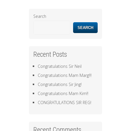
Search
SEARCH
Recent Posts
Congratulations Sir Neil
Congratulations Mam Marg!!!
Congratulations Sir Jing!
Congratulations Mam Kim!!
CONGRATULATIONS SIR REG!
Recent Comments