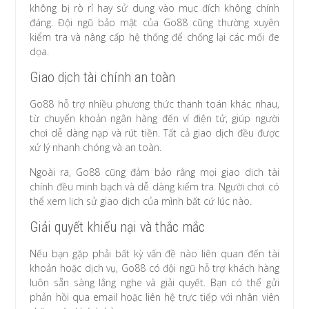
không bị rò rỉ hay sử dụng vào mục đích không chính
đáng. Đội ngũ bảo mật của Go88 cũng thường xuyên
kiểm tra và nâng cấp hệ thống để chống lại các mối đe
dọa.
Giao dịch tài chính an toàn
Go88 hỗ trợ nhiều phương thức thanh toán khác nhau,
từ chuyển khoản ngân hàng đến ví điện tử, giúp người
chơi dễ dàng nạp và rút tiền. Tất cả giao dịch đều được
xử lý nhanh chóng và an toàn.
Ngoài ra, Go88 cũng đảm bảo rằng mọi giao dịch tài
chính đều minh bạch và dễ dàng kiểm tra. Người chơi có
thể xem lịch sử giao dịch của mình bất cứ lúc nào.
Giải quyết khiếu nại và thắc mắc
Nếu bạn gặp phải bất kỳ vấn đề nào liên quan đến tài
khoản hoặc dịch vụ, Go88 có đội ngũ hỗ trợ khách hàng
luôn sẵn sàng lắng nghe và giải quyết. Bạn có thể gửi
phản hồi qua email hoặc liên hệ trực tiếp với nhân viên