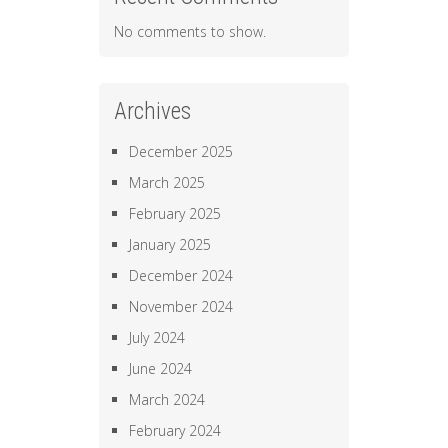
No comments to show.
Archives
December 2025
March 2025
February 2025
January 2025
December 2024
November 2024
July 2024
June 2024
March 2024
February 2024