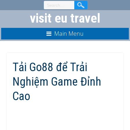
Skip
to
visit eu travel
Content
Main Menu
Tải Go88 để Trải
Nghiệm Game Đỉnh
Cao